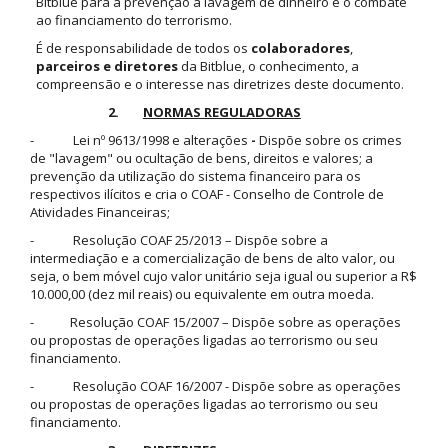
Bitblue para a prevenção à lavagem de dinheiro e o combate
ao financiamento do terrorismo.
É de responsabilidade de todos os
colaboradores
,
parceiros e diretores
da Bitblue, o conhecimento, a
compreensão e o interesse nas diretrizes deste documento.
2.
NORMAS REGULADORAS
- Lei nº 9613/1998 e alterações
-
Dispõe sobre os crimes
de "lavagem" ou ocultação de bens, direitos e valores; a
prevenção da utilização do sistema financeiro para os
respectivos ilícitos e cria o COAF - Conselho de Controle de
Atividades Financeiras;
- Resolução COAF 25/2013 – Dispõe sobre a
intermediação e a comercialização de bens de alto valor, ou
seja, o bem móvel cujo valor unitário seja igual ou superior a R$
10.000,00 (dez mil reais) ou equivalente em outra moeda.
- Resolução COAF 15/2007 – Dispõe sobre as operações
ou propostas de operações ligadas ao terrorismo ou seu
financiamento.
- Resolução COAF 16/2007 - Dispõe sobre as operações
ou propostas de operações ligadas ao terrorismo ou seu
financiamento.